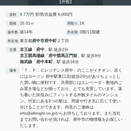
【外観】
9.7万円 管理/共益費 8,000円
賃料
25.01㎡
1K
面積
間取り
築14年
3階/11階建
築年数
所在階
東京都
府中市
府中町
２丁目
所在地
京王線
「
府中
」駅 徒歩2分
交通
京王競馬場線
「
府中競馬正門前
」駅 徒歩9分
南武線
「
府中本町
」駅 徒歩16分
「Ｔ．Ｐ．Ｃレジデンス府中」のここがイチオシ。近く
備考
にはローソン 府中駅東口店(徒歩2分)がありちょっとし
た買い物に便利です。共用部にはエレベータ・敷地内ご
み置き場などが揃っており、とても充実しています。落
ち着いた街並みにフィットする外観タイルのマンショ
ン。付近にある2つの駅は、用途や行き先に応じて使い
分けることができます。内見のご連絡は
info@allmight.co.jpからお待ちしております。また当社
までお問い合わせ頂ければ、府中市の物情報をお探しい
たします。