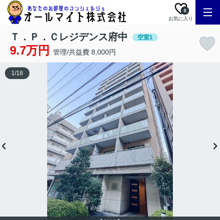
0
お気に入り
Ｔ．Ｐ．Ｃレジデンス府中
空室1
9.7万円
管理/共益費 8,000円
1
/
18