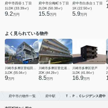
2
府中市四谷１丁目
府中市分梅町５丁目
府中市白糸台１丁目
1LDK (33.39㎡)
2LDK (50.38㎡)
1K (22.50㎡)
9.2
15.5
5.9
万円
万円
万円
よく見られている物件
川崎市多摩区菅稲田堤２丁目
川崎市多摩区菅北浦２丁目
川崎市多摩区登戸
1LDK (55.04㎡)
2DK (44.29㎡)
1LDK (41.84㎡)
2
9
8.5
16.9
万円
万円
万円
府中市の物件一覧
府中駅
Ｔ．Ｐ．Ｃレジデンス府中