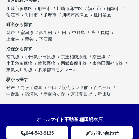
市区町村から探す
川崎市多摩区
府中市
川崎市麻生区
調布市
稲城市
狛江市
町田市
多摩市
川崎市高津区
世田谷区
町名から探す
登戸
宿河原
西生田
生田
中野島
菅
長尾
上麻生
栗谷
下石原
沿線から探す
南武線
小田急小田原線
京王相模原線
京王線
小田急多摩線
武蔵野線
西武多摩川線
東急田園都市線
東急大井町線
多摩都市モノレール
駅から探す
登戸
向ヶ丘遊園
生田
読売ランド前
百合ヶ丘
中野島
宿河原
新百合ヶ丘
京王稲田堤
稲田堤
オールマイト不動産 稲田堤本店
044-543-9135
お問い合わせ