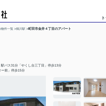
ト
町田市金井４丁目のアパート
の物件一覧
鶴川駅
駅バス31分「やくし台三丁目」停歩13分
ー前」停歩15分