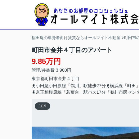
稲田堤の単身者向け賃貸ならオールマイト不動産
町田市
町田市金井４丁目のアパート
9.85万円
管理/共益費 3,900円
東京都
町田市
金井
４丁目
小田急小田原線「鶴川」駅徒歩27分
横浜線「町田」
京王相模原線「若葉台」駅バス17分「鶴川市民センタ
1
/
19