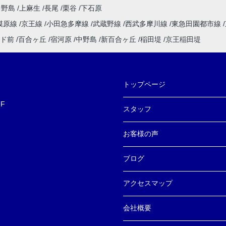
中野島
上麻生
長尾
栗谷
下石原
模原線
京王線
小田急多摩線
武蔵野線
西武多摩川線
東急田園都市線
ド前
百合ヶ丘
宿河原
中野島
新百合ヶ丘
稲田堤
京王稲田堤
トップページ
F
スタッフ
お客様の声
ブログ
アクセスマップ
会社概要