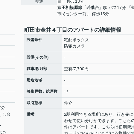
目」 停歩13分
交通
京王相模原線
「
若葉台
」駅 バス17分 「
市民センター前」 停歩15分
町田市金井４丁目のアパートの詳細情報
設備条件
宅配ボックス
防犯カメラ
設備(その他)
-
駐車場/月額
空有/7,700円
用途地域
-
募集戸数 / 総戸数
- / -
取引態様
仲介
7分
くし台
備考
2駅利用できる場所にあり、行き先に
わせて使い分けができます。こちら
7
件はアパートです。こちらは初期費
5分
カードでお支払いいただける物件で