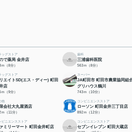
ラッグストア
歯科
ので薬局 金井店
三浦歯科医院
63ｍ（8分）
563ｍ（8分）
ラッグストア
スーパー
リエイトSD(エス・ディー) 町田
JA町田市 町田市農業協同組合
井店
グリハウス鶴川
65ｍ（9分）
743ｍ（10分）
の他
コンビニエンスストア
限会社大丸屋酒店
ローソン 町田金井三丁目店
42ｍ（11分）
892ｍ（12分）
ンビニエンスストア
コンビニエンスストア
ァミリーマート 町田金井町店
セブンイレブン 町田大蔵店