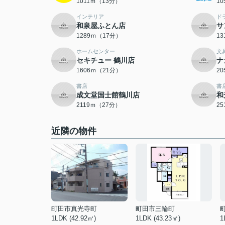
1011ｍ（13分）
1
インテリア
ド
和泉屋ふとん店
サ
1289ｍ（17分）
1
ホームセンター
文
セキチュー 鶴川店
ナ
1606ｍ（21分）
2
書店
書
成文堂国士館鶴川店
和
2119ｍ（27分）
2
近隣の物件
町田市真光寺町
町田市三輪町
1LDK (42.92㎡)
1LDK (43.23㎡)
1