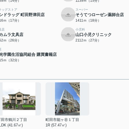
059ｍ（14分）
1139ｍ（15分）
ラッグストア
スーパー
ンドラッグ 町田野津田店
そうてつローゼン薬師台店
316ｍ（17分）
1411ｍ（18分）
具店
小児科
カムラ文具店
山口小児クリニック
052ｍ（26分）
2112ｍ（27分）
店
光学園生活協同組合 購買書籍店
515ｍ（32分）
町田市鶴川２丁目
町田市能ヶ谷１丁目
LDK (41.67㎡)
1R (57.47㎡)