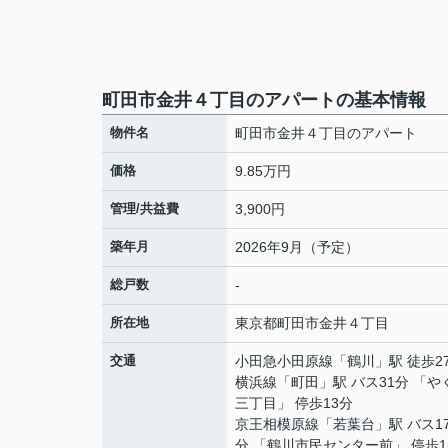
町田市金井４丁目のアパートの基本情報
物件名
町田市金井４丁目のアパート
価格
9.85万円
管理/共益費
3,900円
築年月
2026年9月（予定）
総戸数
-
所在地
東京都
町田市
金井
４丁目
交通
小田急小田原線
「
鶴川
」駅 徒歩2
横浜線
「
町田
」駅 バス31分 「や
三丁目」 停歩13分
京王相模原線
「
若葉台
」駅 バス1
分 「鶴川市民センター前」 停歩1