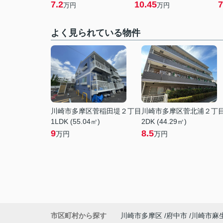
7.2
10.45
7
万円
万円
よく見られている物件
川崎市多摩区菅稲田堤２丁目
川崎市多摩区菅北浦２丁
1LDK (55.04㎡)
2DK (44.29㎡)
9
8.5
万円
万円
市区町村から探す
川崎市多摩区
府中市
川崎市麻