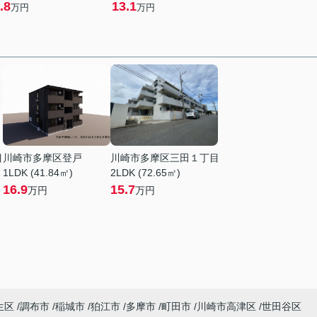
.8
13.1
万円
万円
目
川崎市多摩区登戸
川崎市多摩区三田１丁目
1LDK (41.84㎡)
2LDK (72.65㎡)
16.9
15.7
万円
万円
生区
調布市
稲城市
狛江市
多摩市
町田市
川崎市高津区
世田谷区