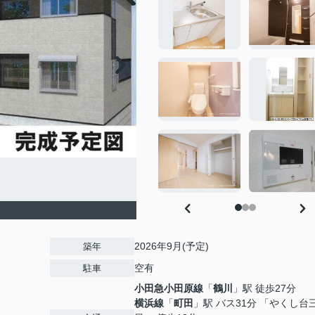
2026年9月(予定)
築年
空有
駐車
小田急小田原線
「
鶴川
」駅 徒歩27分
横浜線
「
町田
」駅 バス31分 「やくし台