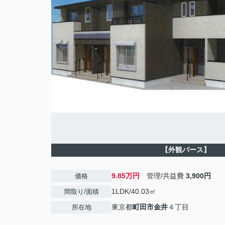
【外観パース】
9.85万円
管理/共益費
3,900円
価格
1LDK/40.03㎡
間取り/面積
東京都
町田市
金井
４丁目
所在地