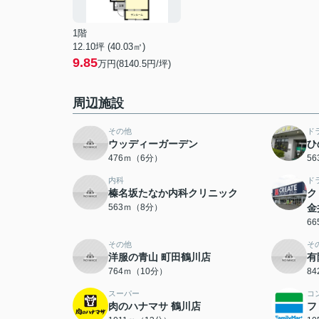
1階
12.10坪 (40.03㎡)
9.85
万円(8140.5円/坪)
周辺施設
その他
ド
ウッディーガーデン
ひ
476ｍ（6分）
5
内科
ド
榛名坂たなか内科クリニック
ク
563ｍ（8分）
金
6
その他
そ
洋服の青山 町田鶴川店
有
764ｍ（10分）
8
スーパー
コ
肉のハナマサ 鶴川店
フ