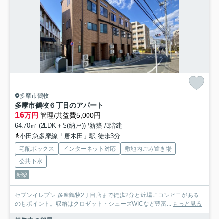
多摩市鶴牧
多摩市鶴牧６丁目のアパート
16
万円
管理/共益費5,000円
64.70㎡ (2LDK＋S(納戸)) /新築 /3階建
小田急多摩線「唐木田」駅 徒歩3分
宅配ボックス
インターネット対応
敷地内ごみ置き場
公共下水
新築
セブンイレブン 多摩鶴牧2丁目店まで徒歩2分と近場にコンビニがある
のもポイント。収納はクロゼット・シューズWICなど豊富...
もっと見る