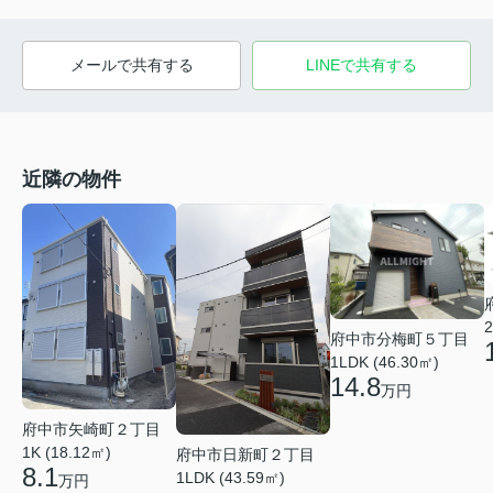
メールで共有する
LINEで共有する
近隣の物件
2
府中市分梅町５丁目
1LDK (46.30㎡)
14.8
万円
府中市矢崎町２丁目
1K (18.12㎡)
府中市日新町２丁目
8.1
1LDK (43.59㎡)
万円