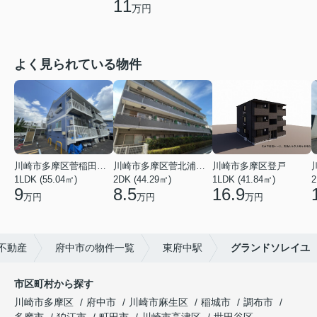
11
万円
よく見られている物件
川崎市多摩区菅稲田堤２丁目
川崎市多摩区菅北浦２丁目
川崎市多摩区登戸
1LDK (55.04㎡)
2DK (44.29㎡)
1LDK (41.84㎡)
2
9
8.5
16.9
万円
万円
万円
不動産
府中市の物件一覧
東府中駅
グランドソレイユ
市区町村から探す
川崎市多摩区
府中市
川崎市麻生区
稲城市
調布市