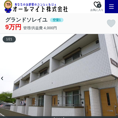
0
お気に入り
グランドソレイユ
空室1
9万円
管理/共益費 4,000円
1
/
21