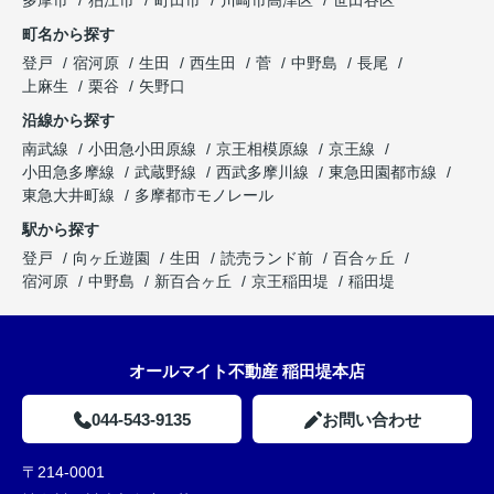
多摩市
狛江市
町田市
川崎市高津区
世田谷区
町名から探す
登戸
宿河原
生田
西生田
菅
中野島
長尾
上麻生
栗谷
矢野口
沿線から探す
南武線
小田急小田原線
京王相模原線
京王線
小田急多摩線
武蔵野線
西武多摩川線
東急田園都市線
東急大井町線
多摩都市モノレール
駅から探す
登戸
向ヶ丘遊園
生田
読売ランド前
百合ヶ丘
宿河原
中野島
新百合ヶ丘
京王稲田堤
稲田堤
オールマイト不動産 稲田堤本店
044-543-9135
お問い合わせ
〒214-0001