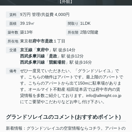
【外観】
9万円 管理/共益費 4,000円
賃料
39.19㎡
1LDK
面積
間取り
築13年
2階/2階建
築年数
所在階
東京都
府中市
是政
１丁目
所在地
京王線
「
東府中
」駅 徒歩14分
交通
西武多摩川線
「
是政
」駅 徒歩12分
西武多摩川線
「
競艇場前
」駅 徒歩16分
ぜひ一度見ていただきたい、「グランドソレイユ」で
備考
す。こちらの物件はアパートです。最上階のアパートで
す。こちらのアパートから出て150mに駐車場がありま
す。オールマイト不動産 稲田堤本店では府中市内の賃
貸情報を多数ご紹介しております。info@allmight.co.jp
にてご要望やこだわりなどお申し付け下さい。
グランドソレイユのコメント(おすすめポイント)
新着情報：グランドソレイユの空室情報ならコチラ。アパートの