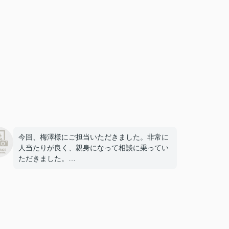
今回、梅澤様にご担当いただきました。非常に
人当たりが良く、親身になって相談に乗ってい
ただきました。
お店の雰囲気もとてもあたたかく居心地が良か
ったです。
こちらでお家探しをして良かったです。ありが
とうございます。