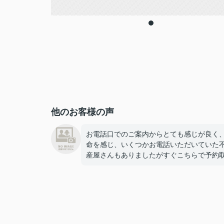
他のお客様の声
お電話口でのご案内からとても感じが良く
命を感じ、いくつかお電話いただいていた
産屋さんもありましたがすぐこちらで予約
せていただきました！
とても心強い担当者様で、案内も的確で素
く、
物件決定後も採寸に行ってくださったり
引越しギリギリになってしまった新居の鍵
住所まで届けてくださったりと