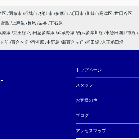
ださ
生区
調布市
稲城市
狛江市
多摩市
町田市
川崎市高津区
世田谷区
ただ
中野島
上麻生
長尾
栗谷
下石原
敵な
模原線
京王線
小田急多摩線
武蔵野線
西武多摩川線
東急田園都市線
ま
ド前
百合ヶ丘
宿河原
中野島
新百合ヶ丘
稲田堤
京王稲田堤
トップページ
F
スタッフ
お客様の声
ブログ
アクセスマップ