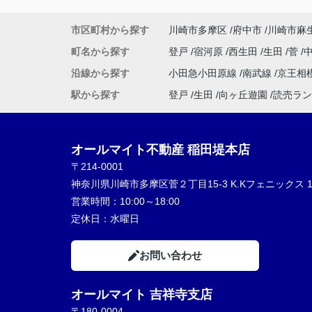
神対応でした！
駅周辺のおすすめスポットなども教えてく
市区町村から探す
川崎市多摩区
府中市
川崎市麻
り、終始親切丁寧、分かりやすくご対応い
きました。
町名から探す
登戸
宿河原
西生田
生田
菅
とても気持ちの良いお部屋探しができ、素
沿線から探す
小田急小田原線
南武線
京王相
不動産屋さんに恵まれて大変満足しており
す。
駅から探す
登戸
生田
向ヶ丘遊園
読売ラン
嬉しいです。
本当にありがとうございました！
オールマイト不動産 稲田堤本店
〒214-0001
神奈川県川崎市多摩区菅２丁目15-3 K.Kフェニックス 1
営業時間：
10:00～18:00
定休日：
水曜日
お問い合わせ
オールマイト 吉祥寺支店
〒180-0004