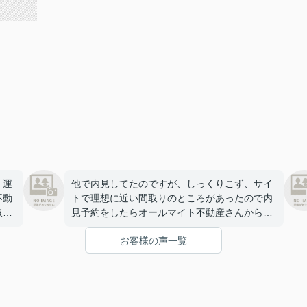
、運
他で内見してたのですが、しっくりこず、サイ
不動
トで理想に近い間取りのところがあったので内
取ら
見予約をしたらオールマイト不動産さんから連
絡を頂きました。期間の条件から別のお部屋を
お客様の声一覧
早
教えていただき、わりとすぐに決まりました。
ありがとうございました。
を現