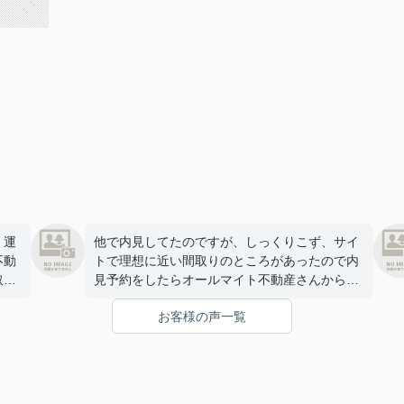
、運
他で内見してたのですが、しっくりこず、サイ
不動
トで理想に近い間取りのところがあったので内
取ら
見予約をしたらオールマイト不動産さんから連
絡を頂きました。期間の条件から別のお部屋を
お客様の声一覧
早
教えていただき、わりとすぐに決まりました。
ありがとうございました。
を現