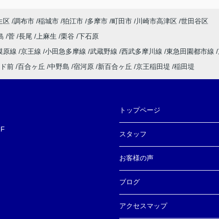
ださ
生区
調布市
稲城市
狛江市
多摩市
町田市
川崎市高津区
世田谷区
ただ
島
菅
長尾
上麻生
栗谷
下石原
敵な
模原線
京王線
小田急多摩線
武蔵野線
西武多摩川線
東急田園都市線
ま
ド前
百合ヶ丘
中野島
宿河原
新百合ヶ丘
京王稲田堤
稲田堤
トップページ
F
スタッフ
お客様の声
ブログ
アクセスマップ