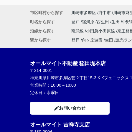
神対応でした！
駅周辺のおすすめスポットなども教えてく
市区町村から探す
川崎市多摩区
府中市
川崎市麻
り、終始親切丁寧、分かりやすくご対応い
きました。
町名から探す
登戸
宿河原
西生田
生田
中野
とても気持ちの良いお部屋探しができ、素
沿線から探す
南武線
小田急小田原線
京王相
不動産屋さんに恵まれて大変満足しており
す。
駅から探す
登戸
向ヶ丘遊園
生田
読売ラン
嬉しいです。
本当にありがとうございました！
オールマイト不動産 稲田堤本店
〒214-0001
神奈川県川崎市多摩区菅２丁目15-3 K.Kフェニックス 1
営業時間：
10:00～18:00
定休日：
水曜日
お問い合わせ
オールマイト 吉祥寺支店
〒180-0004