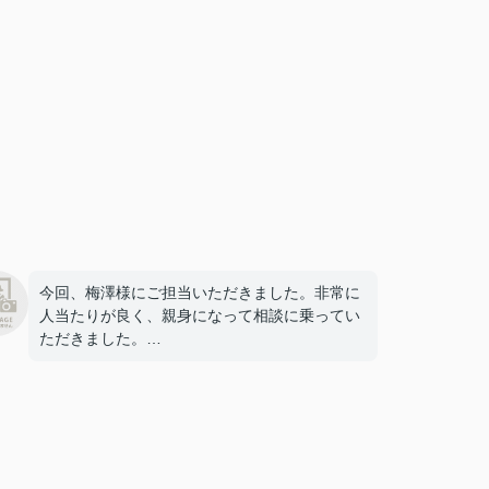
今回、梅澤様にご担当いただきました。非常に
人当たりが良く、親身になって相談に乗ってい
ただきました。
お店の雰囲気もとてもあたたかく居心地が良か
ったです。
こちらでお家探しをして良かったです。ありが
とうございます。