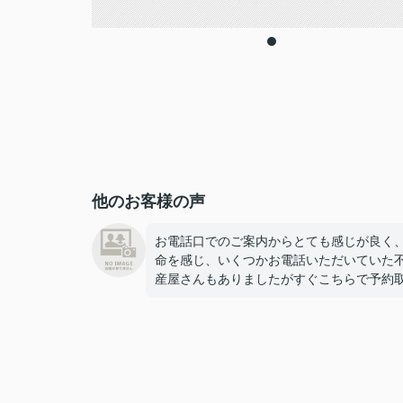
他のお客様の声
お電話口でのご案内からとても感じが良く
命を感じ、いくつかお電話いただいていた
産屋さんもありましたがすぐこちらで予約
せていただきました！
とても心強い担当者様で、案内も的確で素
く、
物件決定後も採寸に行ってくださったり
引越しギリギリになってしまった新居の鍵
住所まで届けてくださったりと