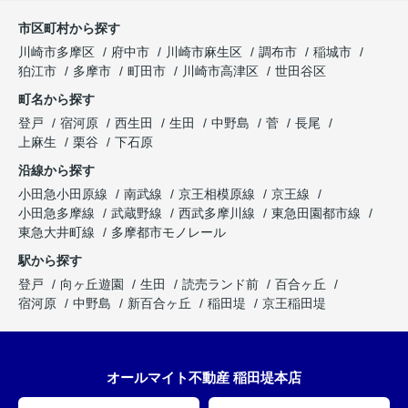
市区町村から探す
川崎市多摩区
府中市
川崎市麻生区
調布市
稲城市
狛江市
多摩市
町田市
川崎市高津区
世田谷区
町名から探す
登戸
宿河原
西生田
生田
中野島
菅
長尾
上麻生
栗谷
下石原
沿線から探す
小田急小田原線
南武線
京王相模原線
京王線
小田急多摩線
武蔵野線
西武多摩川線
東急田園都市線
東急大井町線
多摩都市モノレール
駅から探す
登戸
向ヶ丘遊園
生田
読売ランド前
百合ヶ丘
宿河原
中野島
新百合ヶ丘
稲田堤
京王稲田堤
オールマイト不動産 稲田堤本店