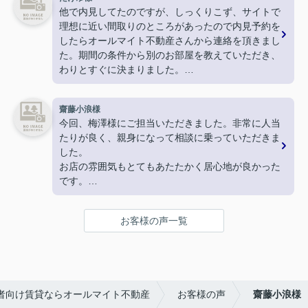
まで届けてくださったりと
他で内見してたのですが、しっくりこず、サイトで
神対応でした！
理想に近い間取りのところがあったので内見予約を
駅周辺のおすすめスポットなども教えてくださり、
したらオールマイト不動産さんから連絡を頂きまし
終始親切丁寧、分かりやすくご対応いただきまし
た。期間の条件から別のお部屋を教えていただき、
た。
わりとすぐに決まりました。
とても気持ちの良いお部屋探しができ、素敵な不動
ありがとうございました。
産屋さんに恵まれて大変満足しております。
嬉しいです。
齋藤小浪様
本当にありがとうございました！
今回、梅澤様にご担当いただきました。非常に人当
たりが良く、親身になって相談に乗っていただきま
した。
お店の雰囲気もとてもあたたかく居心地が良かった
です。
こちらでお家探しをして良かったです。ありがとう
ございます。
お客様の声一覧
者向け賃貸ならオールマイト不動産
お客様の声
齋藤小浪様