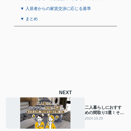
▼ 入居者からの家賃交渉に応じる基準
▼ まとめ
NEXT
二人暮らしにおすす
めの間取り3選！それ
ぞれに向いているケ
2024.10.29
ースをご紹介