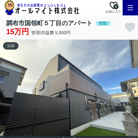
0
お気に入り
調布市国領町５丁目のアパート
空室1
15万円
管理/共益費 5,000円
1
/
18