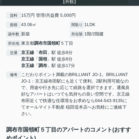
【外観】
15万円 管理/共益費 5,000円
賃料
43.06㎡
1LDK
面積
間取り
新築
1階/2階建
築年数
所在階
東京都
調布市
国領町
５丁目
所在地
京王線
「
布田
」駅 徒歩8分
交通
京王線
「
国領
」駅 徒歩8分
京王線
「
調布
」駅 徒歩17分
こだわりポイント満載のBRILLIANT JO-1。BRILLIANT
備考
JO-1：京王線布田駅にも近くて便利。2駅利用可能なの
で、用途や行き先に応じて経路を選択できます。通風良
好なアパートはいつでも気持ちの良い空間です。京王線
布田近くで快適な住環境をお求めなら044-543-9135に
てオールマイト不動産 稲田堤本店へお気軽にご連絡下
さい。
調布市国領町５丁目のアパートのコメント(おすす
めポイント)