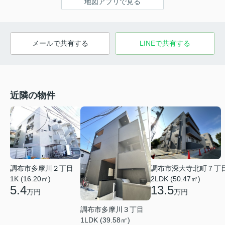
地図アプリで見る
メールで共有する
LINEで共有する
近隣の物件
調布市深大寺北町７丁
調布市多摩川２丁目
2LDK (50.47㎡)
1K (16.20㎡)
13.5
5.4
万円
万円
調布市多摩川３丁目
1LDK (39.58㎡)