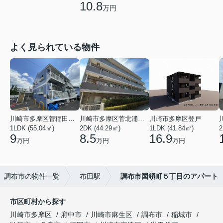
10.8
万円
よく見られている物件
川崎市多摩区菅稲田堤２丁目
川崎市多摩区菅北浦２丁目
川崎市多摩区登戸
1LDK (55.04㎡)
2DK (44.29㎡)
1LDK (41.84㎡)
2
9
8.5
16.9
万円
万円
万円
調布市の物件一覧
布田駅
調布市国領町５丁目のアパート
市区町村から探す
川崎市多摩区
府中市
川崎市麻生区
調布市
稲城市