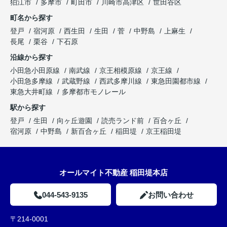
狛江市
多摩市
町田市
川崎市高津区
世田谷区
町名から探す
登戸
宿河原
西生田
生田
菅
中野島
上麻生
長尾
栗谷
下石原
沿線から探す
小田急小田原線
南武線
京王相模原線
京王線
小田急多摩線
武蔵野線
西武多摩川線
東急田園都市線
東急大井町線
多摩都市モノレール
駅から探す
登戸
生田
向ヶ丘遊園
読売ランド前
百合ヶ丘
宿河原
中野島
新百合ヶ丘
稲田堤
京王稲田堤
オールマイト不動産 稲田堤本店
044-543-9135
お問い合わせ
〒214-0001