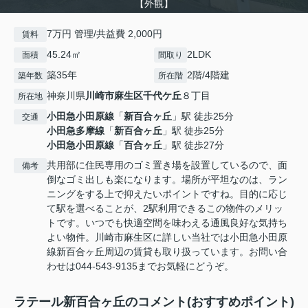
【外観】
7万円 管理/共益費 2,000円
賃料
45.24㎡
2LDK
面積
間取り
築35年
2階/4階建
築年数
所在階
神奈川県
川崎市麻生区
千代ケ丘
８丁目
所在地
小田急小田原線
「
新百合ヶ丘
」駅 徒歩25分
交通
小田急多摩線
「
新百合ヶ丘
」駅 徒歩25分
小田急小田原線
「
百合ヶ丘
」駅 徒歩27分
共用部に住民専用のゴミ置き場を設置しているので、面
備考
倒なゴミ出しも楽になります。場所が平坦なのは、ラン
ニングをする上で抑えたいポイントですね。目的に応じ
て駅を選べることが、2駅利用できるこの物件のメリッ
トです。いつでも快適空間を味わえる通風良好な気持ち
よい物件。川崎市麻生区に詳しい当社では小田急小田原
線新百合ヶ丘周辺の賃貸も取り扱っています。お問い合
わせは044-543-9135までお気軽にどうぞ。
ラテール新百合ヶ丘のコメント(おすすめポイント)