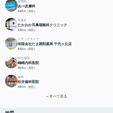
皮膚科
あべ皮膚科
440ｍ（6分）
耳鼻科
たかおか耳鼻咽喉科クリニック
440ｍ（6分）
ドラッグストア
有限会社たま調剤薬局 千代ヶ丘店
440ｍ（6分）
総合病院
嶋崎内科医院
464ｍ（6分）
歯科
松井歯科医院
464ｍ（6分）
すべて見る