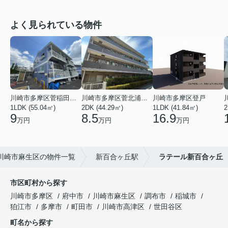
よく見られている物件
川崎市多摩区菅稲田堤２丁目
川崎市多摩区菅北浦２丁目
川崎市多摩区登戸
1LDK (55.04㎡)
2DK (44.29㎡)
1LDK (41.84㎡)
2
9
8.5
16.9
万円
万円
万円
川崎市麻生区の物件一覧
新百合ヶ丘駅
ラテール新百合ヶ丘
市区町村から探す
川崎市多摩区
府中市
川崎市麻生区
調布市
稲城市
狛江市
多摩市
町田市
川崎市高津区
世田谷区
町名から探す