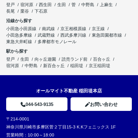
登戸
宿河原
西生田
生田
菅
中野島
上麻生
長尾
栗谷
下石原
沿線から探す
小田急小田原線
南武線
京王相模原線
京王線
小田急多摩線
武蔵野線
西武多摩川線
東急田園都市線
東急大井町線
多摩都市モノレール
駅から探す
登戸
生田
向ヶ丘遊園
読売ランド前
百合ヶ丘
宿河原
中野島
新百合ヶ丘
稲田堤
京王稲田堤
オールマイト不動産 稲田堤本店
044-543-9135
お問い合わせ
〒214-0001
神奈川県川崎市多摩区菅２丁目15-3 K.Kフェニックス 1F
営業時間：
10:00～18:00