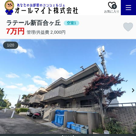
0
お気に入り
ラテール新百合ヶ丘
空室1
7万円
管理/共益費 2,000円
1
/
20