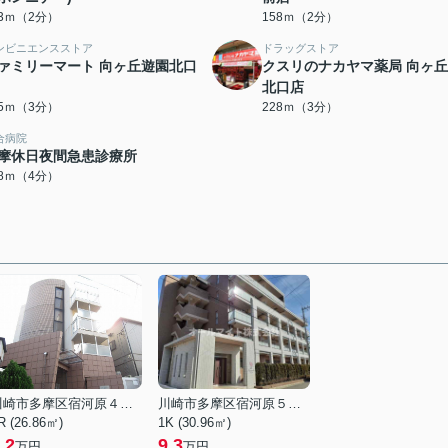
33ｍ（2分）
158ｍ（2分）
ンビニエンスストア
ドラッグストア
ァミリーマート 向ヶ丘遊園北口
クスリのナカヤマ薬局 向ヶ
北口店
85ｍ（3分）
228ｍ（3分）
合病院
摩休日夜間急患診療所
88ｍ（4分）
川崎市多摩区宿河原４丁目
川崎市多摩区宿河原５丁目
R (26.86㎡)
1K (30.96㎡)
.2
9.3
万円
万円