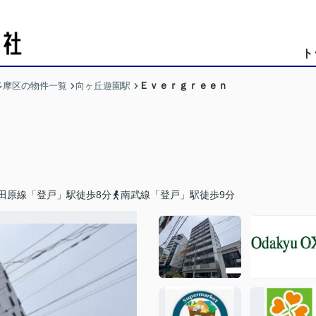
ト
Ｅｖｅｒｇｒｅｅｎ
多摩区の物件一覧
向ヶ丘遊園駅
田原線「登戸」駅徒歩8分
南武線「登戸」駅徒歩9分