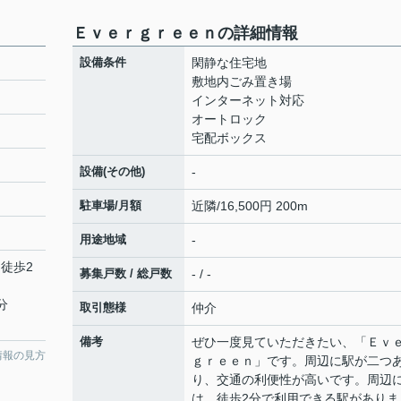
Ｅｖｅｒｇｒｅｅｎの詳細情報
設備条件
閑静な住宅地
敷地内ごみ置き場
インターネット対応
オートロック
宅配ボックス
設備(その他)
-
駐車場/月額
近隣/16,500円 200m
用途地域
-
 徒歩2
募集戸数 / 総戸数
- / -
分
取引態様
仲介
備考
ぜひ一度見ていただきたい、「Ｅｖ
情報の見方
ｇｒｅｅｎ」です。周辺に駅が二つ
り、交通の利便性が高いです。周辺
は、徒歩2分で利用できる駅がありま