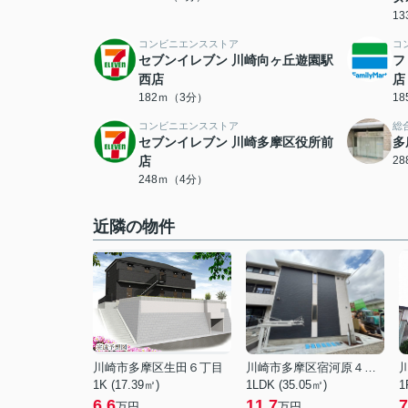
1
コンビニエンスストア
コ
セブンイレブン 川崎向ヶ丘遊園駅
フ
西店
店
182ｍ（3分）
1
コンビニエンスストア
総
セブンイレブン 川崎多摩区役所前
多
店
2
248ｍ（4分）
近隣の物件
川崎市多摩区生田６丁目
川崎市多摩区宿河原４丁目
1K (17.39㎡)
1LDK (35.05㎡)
1
6.6
11.7
7
万円
万円