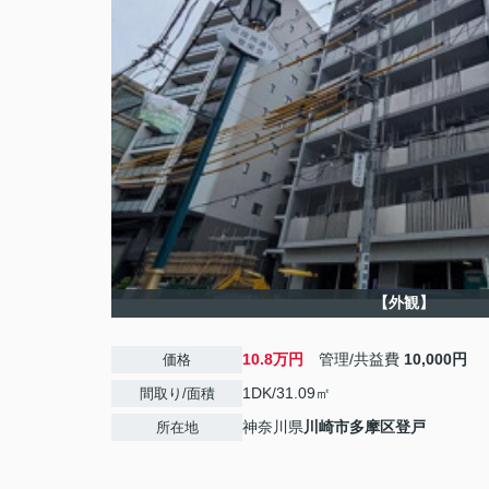
【外観】
10.8万円
管理/共益費
10,000円
価格
1DK/31.09㎡
間取り/面積
神奈川県
川崎市多摩区
登戸
所在地