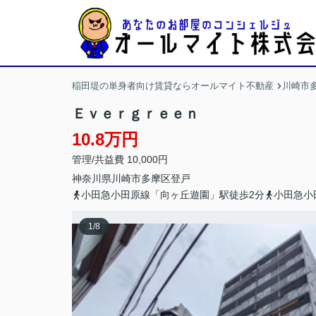
稲田堤の単身者向け賃貸ならオールマイト不動産
川崎市
Ｅｖｅｒｇｒｅｅｎ
10.8万円
管理/共益費 10,000円
神奈川県
川崎市多摩区
登戸
小田急小田原線「向ヶ丘遊園」駅徒歩2分
小田急小
1
/
8