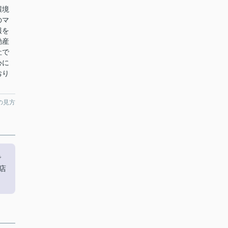
環境
のマ
報を
動産
社で
心に
おり
の見方
で
店