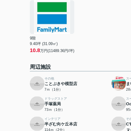
9階
9.40坪 (31.09㎡)
10.8
万円(11489.36円/坪)
周辺施設
その他
ス
ことぶきや模型店
ま
7ｍ（1分）
2
ドラッグストア
ス
手塚薬局
O
73ｍ（1分）
9
インテリア
そ
半ざむ向ケ丘本店
C
114ｍ（2分）
ヌ