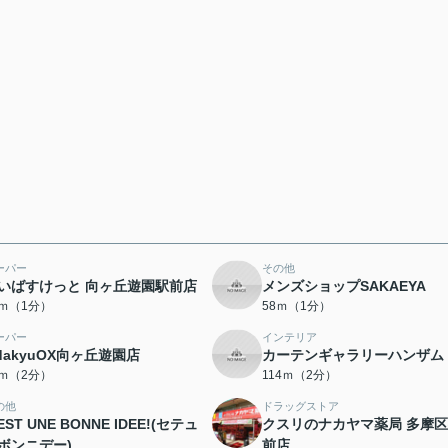
ーパー
その他
いばすけっと 向ヶ丘遊園駅前店
メンズショップSAKAEYA
8ｍ（1分）
58ｍ（1分）
ーパー
インテリア
dakyuOX向ヶ丘遊園店
カーテンギャラリーハンザム
5ｍ（2分）
114ｍ（2分）
の他
ドラッグストア
'EST UNE BONNE IDEE!(セテュ
クスリのナカヤマ薬局 多摩
ボンニデー)
前店