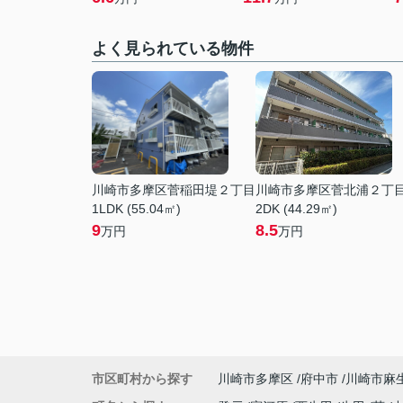
よく見られている物件
川崎市多摩区菅稲田堤２丁目
川崎市多摩区菅北浦２丁
1LDK (55.04㎡)
2DK (44.29㎡)
9
8.5
万円
万円
市区町村から探す
川崎市多摩区
府中市
川崎市麻