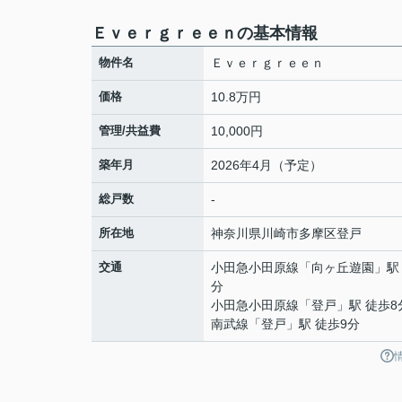
Ｅｖｅｒｇｒｅｅｎの基本情報
物件名
Ｅｖｅｒｇｒｅｅｎ
価格
10.8万円
管理/共益費
10,000円
築年月
2026年4月（予定）
総戸数
-
所在地
神奈川県
川崎市多摩区
登戸
交通
小田急小田原線
「
向ヶ丘遊園
」駅
分
小田急小田原線
「
登戸
」駅 徒歩8
南武線
「
登戸
」駅 徒歩9分