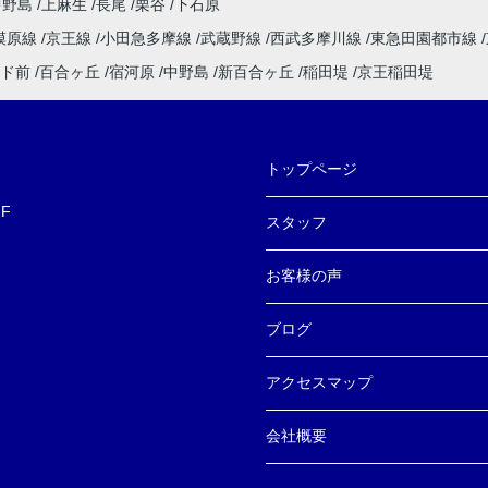
中野島
上麻生
長尾
栗谷
下石原
模原線
京王線
小田急多摩線
武蔵野線
西武多摩川線
東急田園都市線
ド前
百合ヶ丘
宿河原
中野島
新百合ヶ丘
稲田堤
京王稲田堤
トップページ
F
スタッフ
お客様の声
ブログ
アクセスマップ
会社概要