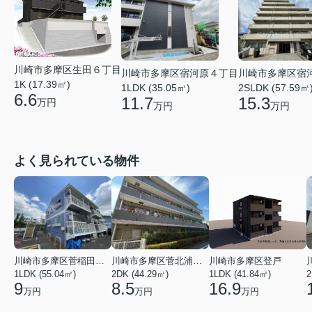
川崎市多摩区生田６丁目
川崎市多摩区宿
川崎市多摩区宿河原４丁目
1K (17.39㎡)
2SLDK (57.59㎡
1LDK (35.05㎡)
6.6
15.3
11.7
万円
万円
万円
よく見られている物件
川崎市多摩区菅稲田堤２丁目
川崎市多摩区菅北浦２丁目
川崎市多摩区登戸
1LDK (55.04㎡)
2DK (44.29㎡)
1LDK (41.84㎡)
2
9
8.5
16.9
万円
万円
万円