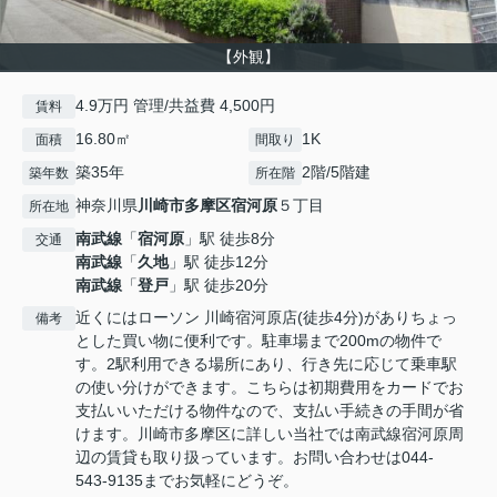
【外観】
4.9万円 管理/共益費 4,500円
賃料
16.80㎡
1K
面積
間取り
築35年
2階/5階建
築年数
所在階
神奈川県
川崎市多摩区
宿河原
５丁目
所在地
南武線
「
宿河原
」駅 徒歩8分
交通
南武線
「
久地
」駅 徒歩12分
南武線
「
登戸
」駅 徒歩20分
近くにはローソン 川崎宿河原店(徒歩4分)がありちょっ
備考
とした買い物に便利です。駐車場まで200mの物件で
す。2駅利用できる場所にあり、行き先に応じて乗車駅
の使い分けができます。こちらは初期費用をカードでお
支払いいただける物件なので、支払い手続きの手間が省
けます。川崎市多摩区に詳しい当社では南武線宿河原周
辺の賃貸も取り扱っています。お問い合わせは044-
543-9135までお気軽にどうぞ。