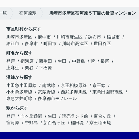
一覧
宿河原駅
川崎市多摩区宿河原５丁目の賃貸マンション
市区町村から探す
川崎市多摩区
府中市
川崎市麻生区
調布市
稲城市
狛江市
多摩市
町田市
川崎市高津区
世田谷区
町名から探す
登戸
宿河原
西生田
生田
中野島
菅
長尾
上麻生
栗谷
下石原
沿線から探す
小田急小田原線
南武線
京王相模原線
京王線
小田急多摩線
武蔵野線
西武多摩川線
東急田園都市線
東急大井町線
多摩都市モノレール
駅から探す
登戸
向ヶ丘遊園
生田
読売ランド前
百合ヶ丘
宿河原
中野島
新百合ヶ丘
稲田堤
京王稲田堤