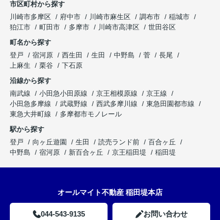
市区町村から探す
川崎市多摩区
府中市
川崎市麻生区
調布市
稲城市
狛江市
町田市
多摩市
川崎市高津区
世田谷区
町名から探す
登戸
宿河原
西生田
生田
中野島
菅
長尾
上麻生
栗谷
下石原
沿線から探す
南武線
小田急小田原線
京王相模原線
京王線
小田急多摩線
武蔵野線
西武多摩川線
東急田園都市線
東急大井町線
多摩都市モノレール
駅から探す
登戸
向ヶ丘遊園
生田
読売ランド前
百合ヶ丘
中野島
宿河原
新百合ヶ丘
京王稲田堤
稲田堤
オールマイト不動産 稲田堤本店
044-543-9135
お問い合わせ