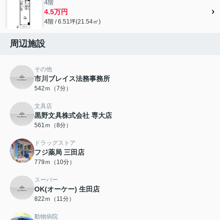
4階
4.5万円
4階 / 6.51坪(21.54㎡)
周辺施設
その他
市川ブレイス法務事務所
542ｍ（7分）
文具店
黒野文具株式会社 専大店
561ｍ（8分）
ドラッグストア
フジ薬局 三田店
779ｍ（10分）
スーパー
OK(オーケー) 生田店
822ｍ（11分）
動物病院