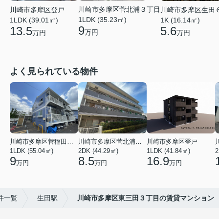
川崎市多摩区菅北浦３丁目
川崎市多摩区登戸
川崎市多摩区生田
1LDK (35.23㎡)
1LDK (39.01㎡)
1K (16.14㎡)
9
13.5
5.6
万円
万円
万円
よく見られている物件
川崎市多摩区菅稲田堤２丁目
川崎市多摩区菅北浦２丁目
川崎市多摩区登戸
1LDK (55.04㎡)
2DK (44.29㎡)
1LDK (41.84㎡)
2
9
8.5
16.9
万円
万円
万円
件一覧
生田駅
川崎市多摩区東三田３丁目の賃貸マンション