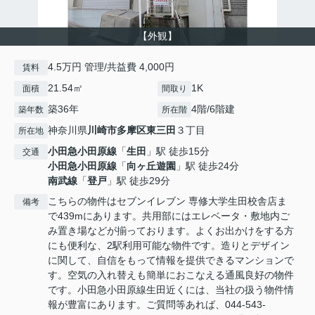
【外観】
4.5万円 管理/共益費 4,000円
賃料
21.54㎡
1K
面積
間取り
築36年
4階/6階建
築年数
所在階
神奈川県
川崎市多摩区
東三田
３丁目
所在地
小田急小田原線
「
生田
」駅 徒歩15分
交通
小田急小田原線
「
向ヶ丘遊園
」駅 徒歩24分
南武線
「
登戸
」駅 徒歩29分
こちらの物件はセブンイレブン 専修大学生田校舎店ま
備考
で439mにあります。共用部にはエレベータ・敷地内ご
み置き場などが揃っております。よくお出かけをする方
にも便利な、2駅利用可能な物件です。造りとデザイン
に関して、自信をもって情報を提供できるマンションで
す。空気の入れ替えも簡単におこなえる通風良好の物件
です。小田急小田原線生田近くには、当社の扱う物件情
報が豊富にあります。ご質問等あれば、044-543-