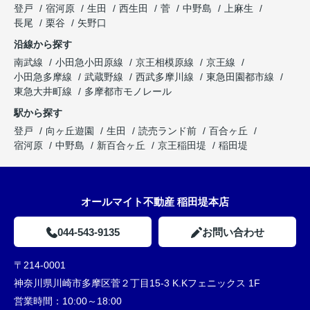
登戸
宿河原
生田
西生田
菅
中野島
上麻生
長尾
栗谷
矢野口
沿線から探す
南武線
小田急小田原線
京王相模原線
京王線
小田急多摩線
武蔵野線
西武多摩川線
東急田園都市線
東急大井町線
多摩都市モノレール
駅から探す
登戸
向ヶ丘遊園
生田
読売ランド前
百合ヶ丘
宿河原
中野島
新百合ヶ丘
京王稲田堤
稲田堤
オールマイト不動産 稲田堤本店
044-543-9135
お問い合わせ
〒214-0001
神奈川県川崎市多摩区菅２丁目15-3 K.Kフェニックス 1F
営業時間：
10:00～18:00