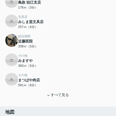
鳥政 狛江支店
176ｍ（3分）
文具店
みしま堂文具店
257ｍ（4分）
総合病院
近藤医院
338ｍ（5分）
その他
みますや
383ｍ（5分）
その他
まつばや肉店
591ｍ（8分）
すべて見る
地図