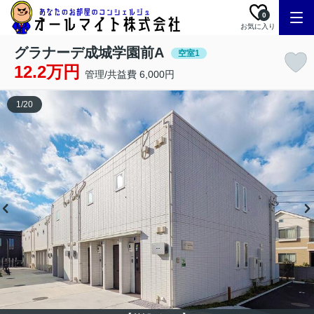
0
お気に入り
グラナーデ成城学園前A
空室1
12.2万円
管理/共益費 6,000円
1
/
20