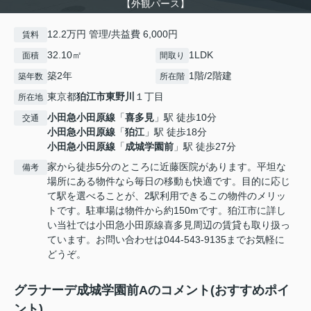
【外観パース】
12.2万円 管理/共益費 6,000円
賃料
32.10㎡
1LDK
面積
間取り
築2年
1階/2階建
築年数
所在階
東京都
狛江市
東野川
１丁目
所在地
小田急小田原線
「
喜多見
」駅 徒歩10分
交通
小田急小田原線
「
狛江
」駅 徒歩18分
小田急小田原線
「
成城学園前
」駅 徒歩27分
家から徒歩5分のところに近藤医院があります。平坦な
備考
場所にある物件なら毎日の移動も快適です。目的に応じ
て駅を選べることが、2駅利用できるこの物件のメリッ
トです。駐車場は物件から約150mです。狛江市に詳し
い当社では小田急小田原線喜多見周辺の賃貸も取り扱っ
ています。お問い合わせは044-543-9135までお気軽に
どうぞ。
グラナーデ成城学園前Aのコメント(おすすめポイ
ント)