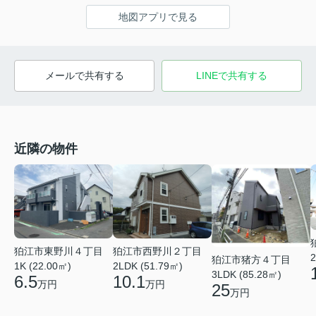
地図アプリで見る
メールで共有する
LINEで共有する
近隣の物件
狛江市東野川４丁目
狛江市西野川２丁目
2
狛江市猪方４丁目
1K (22.00㎡)
2LDK (51.79㎡)
3LDK (85.28㎡)
6.5
10.1
万円
万円
25
万円