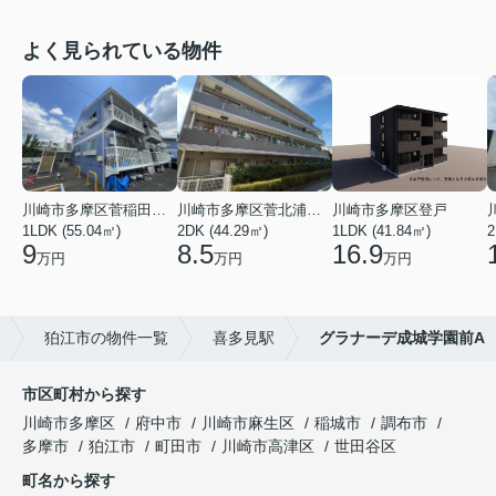
よく見られている物件
川崎市多摩区菅稲田堤２丁目
川崎市多摩区菅北浦２丁目
川崎市多摩区登戸
1LDK (55.04㎡)
2DK (44.29㎡)
1LDK (41.84㎡)
2
9
8.5
16.9
万円
万円
万円
狛江市の物件一覧
喜多見駅
グラナーデ成城学園前A
市区町村から探す
川崎市多摩区
府中市
川崎市麻生区
稲城市
調布市
多摩市
狛江市
町田市
川崎市高津区
世田谷区
町名から探す