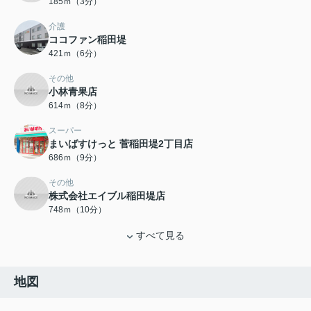
185ｍ（3分）
介護
ココファン稲田堤
421ｍ（6分）
その他
小林青果店
614ｍ（8分）
スーパー
まいばすけっと 菅稲田堤2丁目店
686ｍ（9分）
その他
株式会社エイブル稲田堤店
748ｍ（10分）
すべて見る
地図