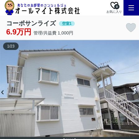
0
お気に入り
コーポサンライズ
空室1
6.9万円
管理/共益費 1,000円
1
/
23