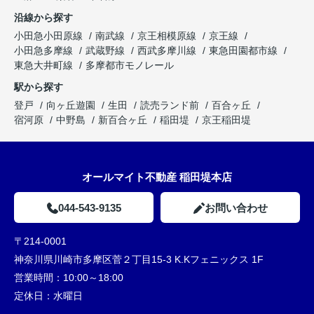
沿線から探す
小田急小田原線
南武線
京王相模原線
京王線
小田急多摩線
武蔵野線
西武多摩川線
東急田園都市線
東急大井町線
多摩都市モノレール
駅から探す
登戸
向ヶ丘遊園
生田
読売ランド前
百合ヶ丘
宿河原
中野島
新百合ヶ丘
稲田堤
京王稲田堤
オールマイト不動産 稲田堤本店
044-543-9135
お問い合わせ
〒214-0001
神奈川県川崎市多摩区菅２丁目15-3 K.Kフェニックス 1F
営業時間：
10:00～18:00
定休日：
水曜日