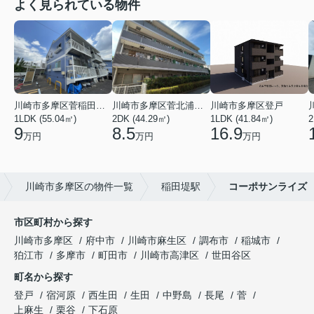
よく見られている物件
川崎市多摩区菅稲田堤２丁目
川崎市多摩区菅北浦２丁目
川崎市多摩区登戸
1LDK (55.04㎡)
2DK (44.29㎡)
1LDK (41.84㎡)
2
9
8.5
16.9
万円
万円
万円
川崎市多摩区の物件一覧
稲田堤駅
コーポサンライズ
市区町村から探す
川崎市多摩区
府中市
川崎市麻生区
調布市
稲城市
狛江市
多摩市
町田市
川崎市高津区
世田谷区
町名から探す
登戸
宿河原
西生田
生田
中野島
長尾
菅
上麻生
栗谷
下石原