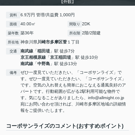
【外観】
6.9万円 管理/共益費 1,000円
賃料
40.00㎡
2DK
面積
間取り
築36年
2階/2階建
築年数
所在階
神奈川県
川崎市多摩区
菅
１丁目
所在地
南武線
「
稲田堤
」駅 徒歩7分
交通
京王相模原線
「
京王稲田堤
」駅 徒歩10分
南武線
「
中野島
」駅 徒歩13分
ぜひ一度見ていただきたい、「コーポサンライズ」で
備考
す。ぜひ一度見ていただきたい、「コーポサンライズ」
です。空気の入れ替えも簡単におこなえる通風良好のア
パートです。行動範囲が広がる2駅利用可能な物件で
す。気になることがありましたら、info@allmight.co.jp
宛にお問い合わせ頂ければ、川崎市多摩区地域の詳細情
報をご提供いたします。
コーポサンライズのコメント(おすすめポイント)