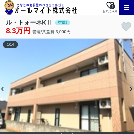
0
お気に入り
ル・トォーネKⅡ
空室1
8.3万円
管理/共益費 3,000円
1
/
14