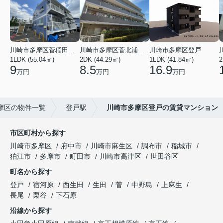
川崎市多摩区菅稲田堤２丁目
川崎市多摩区菅北浦２丁目
川崎市多摩区登戸
1LDK (55.04㎡)
2DK (44.29㎡)
1LDK (41.84㎡)
2
9
8.5
16.9
万円
万円
万円
摩区の物件一覧
登戸駅
川崎市多摩区登戸の賃貸マンション
市区町村から探す
川崎市多摩区
府中市
川崎市麻生区
調布市
稲城市
狛江市
多摩市
町田市
川崎市高津区
世田谷区
町名から探す
登戸
宿河原
西生田
生田
菅
中野島
上麻生
長尾
栗谷
下石原
沿線から探す