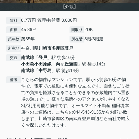
【外観】
8.7万円 管理/共益費 3,000円
賃料
45.36㎡
2DK
面積
間取り
築35年
3階/3階建
築年数
所在階
神奈川県
川崎市多摩区
登戸
所在地
南武線
「
登戸
」駅 徒歩10分
交通
小田急小田原線
「
向ヶ丘遊園
」駅 徒歩14分
南武線
「
中野島
」駅 徒歩14分
こちらの物件はマンションです。駅から徒歩10分の物
備考
件で、電車での通勤にも便利な立地です。面倒なゴミ捨
ての負担を軽減させることができるのが敷地内ごみ置き
場の魅力です。様々な場所へのアクセスがしやすくなる
2駅利用可能な物件です。オールマイト不動産 稲田堤本
店へのご連絡は、こちらの044-543-9135からお願い致
します。川崎市多摩区の南武線登戸周辺なら当社で幅広
くお探しいただけます。