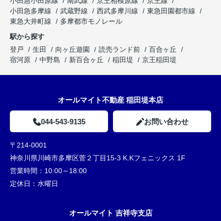
小田急小田原線
南武線
京王相模原線
京王線
小田急多摩線
武蔵野線
西武多摩川線
東急田園都市線
東急大井町線
多摩都市モノレール
駅から探す
登戸
生田
向ヶ丘遊園
読売ランド前
百合ヶ丘
宿河原
中野島
新百合ヶ丘
稲田堤
京王稲田堤
オールマイト不動産 稲田堤本店
044-543-9135
お問い合わせ
〒214-0001
神奈川県川崎市多摩区菅２丁目15-3 K.Kフェニックス 1F
営業時間：
10:00～18:00
定休日：
水曜日
オールマイト 吉祥寺支店